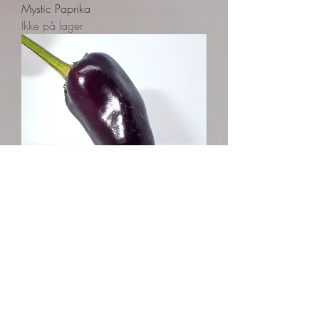
Mystic Paprika
Ikke på lager
Gypsy Baron
Ikke på lager
Mild