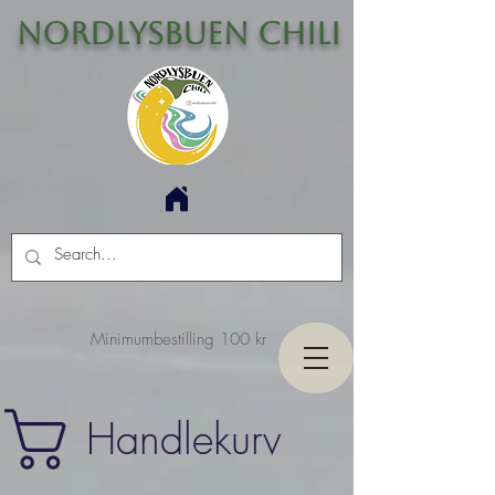
Nordlysbuen Chili
Minimumbestilling 100 kr
Handlekurv