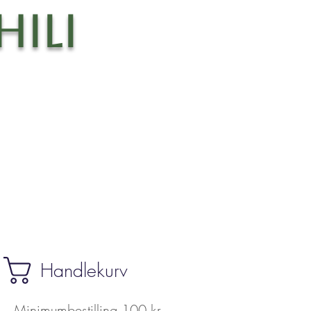
ili
Handlekurv
Minimumbestilling 100 kr