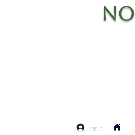
No
Logg inn