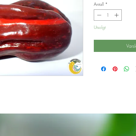
Antall
*
Utsolgt
Varsl