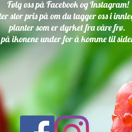
Følg oss på Facebook og Instagram!
tter stor pris på om du tagger oss i inn
planter som er dyrket fra våre frø.
på ikonene under for å komme til side