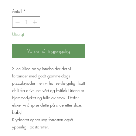
Antall
*
Utsolgt
Varsle når tilgjengelig
Slice Slice baby inneholder det vi
forbinder med godt gammeldags
pizzakrydder men vi har selvfølgelig tilsatt
chili fra drivhuset vårt og hvitløk Urtene er
hjemmedyrket og fulle av smak. Derfor
elsker vi å spise dette på slice etter slice,
baby!
Krydderet egner seg forresten også
ypperlig i pastaretter.