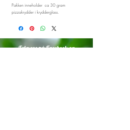
Pakken inneholder ca 30 gram
pizzakrydder i krydderglass.
Følg oss på Facebook og
Instagram!
Vi setter stor pris på om du tagger
oss i innlegg med planter som er
dyrket fra våre frø.
Trykk på ikonene under for å
komme til sidene våre.