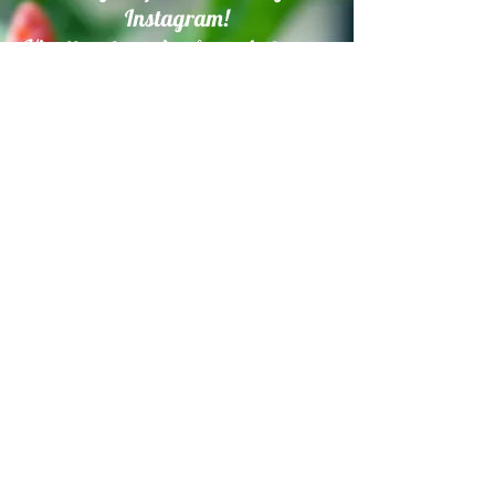
Instagram!
Vi setter stor pris på om du tagger
oss i innlegg med planter som er
dyrket fra våre frø.
Trykk på ikonene under for å
komme til sidene våre.
Betingelser og vilkår