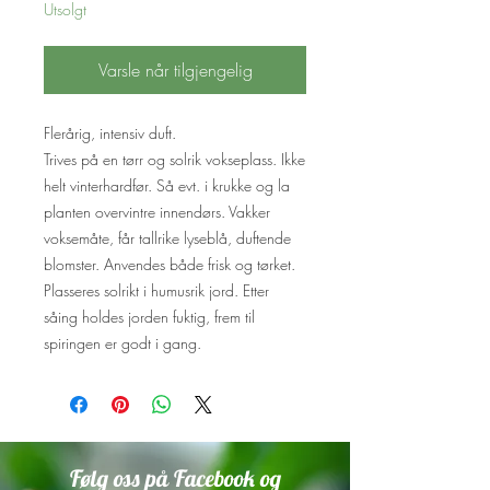
Utsolgt
Varsle når tilgjengelig
Flerårig, intensiv duft.
Trives på en tørr og solrik vokseplass. Ikke
helt vinterhardfør. Så evt. i krukke og la
planten overvintre innendørs. Vakker
voksemåte, får tallrike lyseblå, duftende
blomster. Anvendes både frisk og tørket.
Plasseres solrikt i humusrik jord. Etter
såing holdes jorden fuktig, frem til
spiringen er godt i gang.
Følg oss på Facebook og