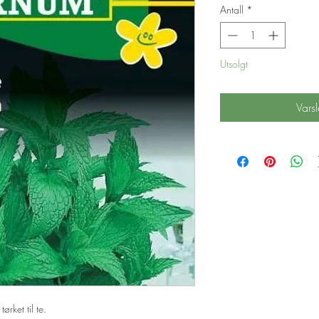
Antall
*
Utsolgt
Varsl
ørket til te.