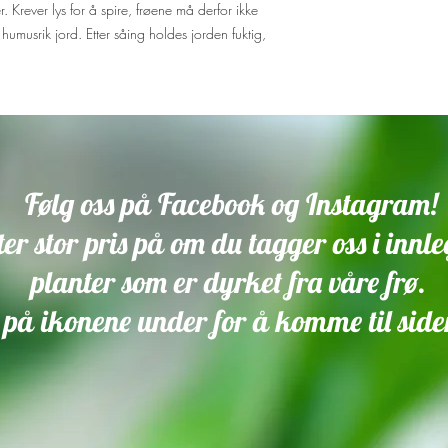
. Krever lys for å spire, frøene må derfor ikke
, humusrik jord. Etter såing holdes jorden fuktig,
Følg oss på Facebook og Instagram!
tter stor pris på om du tagger oss i inn
planter som er dyrket fra våre frø.
på ikonene under for å komme til side