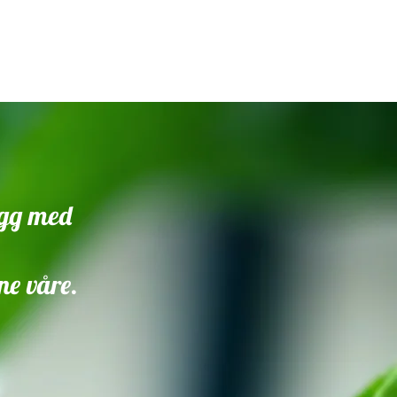
legg med
ne våre.