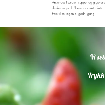
Anvendes i salater, supper og gryteretter
dekkes av jord. Plasseres solrikt i fuktig
frem til spiringen er godt i gang.
Vi se
Trykk 