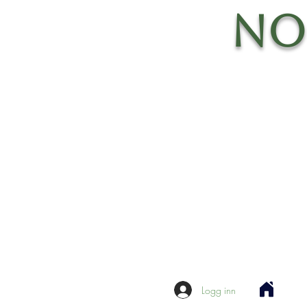
No
Logg inn