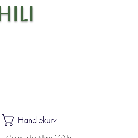
ili
Handlekurv
Minimumbestilling 100 kr