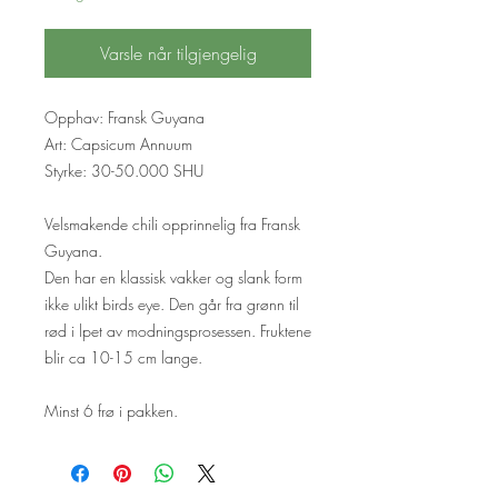
Varsle når tilgjengelig
Opphav: Fransk Guyana
Art: Capsicum Annuum
Styrke: 30-50.000 SHU
Velsmakende chili opprinnelig fra Fransk
Guyana.
Den har en klassisk vakker og slank form
ikke ulikt birds eye. Den går fra grønn til
rød i lpet av modningsprosessen. Fruktene
blir ca 10-15 cm lange.
Minst 6 frø i pakken.