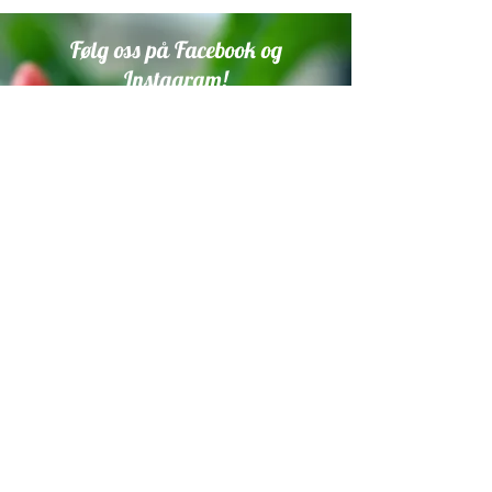
Følg oss på Facebook og
Instagram!
Vi setter stor pris på om du tagger
oss i innlegg med planter som er
dyrket fra våre frø.
Trykk på ikonene under for å
komme til sidene våre.